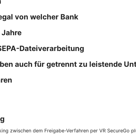
n
 egal von welcher Bank
 Jahre
SEPA-Dateiverarbeitung
ben auch für getrennt zu leistende Un
hren
ng
nking zwischen dem Freigabe-Verfahren per VR SecureGo p