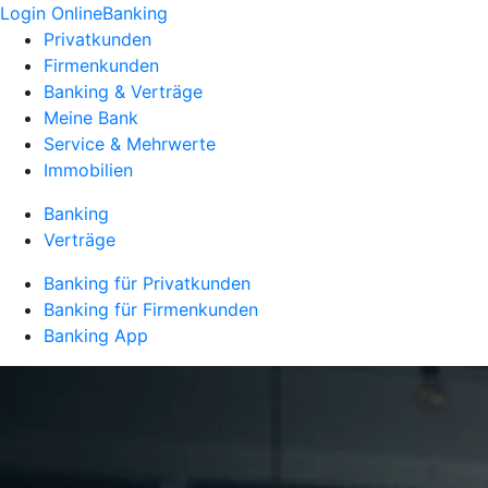
Login OnlineBanking
Privatkunden
Firmenkunden
Banking & Verträge
Meine Bank
Service & Mehrwerte
Immobilien
Banking
Verträge
Banking für Privatkunden
Banking für Firmenkunden
Banking App