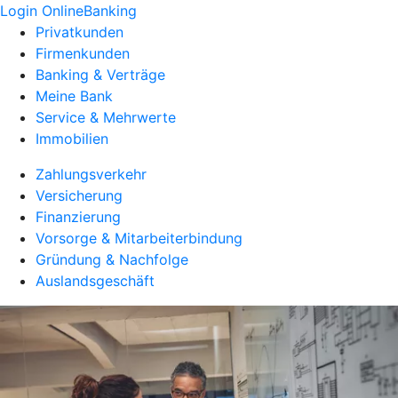
Login OnlineBanking
Privatkunden
Firmenkunden
Banking & Verträge
Meine Bank
Service & Mehrwerte
Immobilien
Zahlungsverkehr
Versicherung
Finanzierung
Vorsorge & Mitarbeiterbindung
Gründung & Nachfolge
Auslandsgeschäft