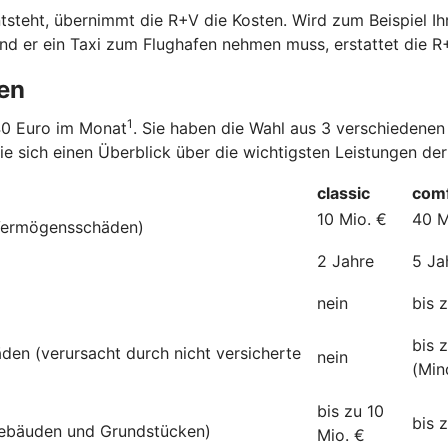
steht, übernimmt die R+V die Kosten. Wird zum Beispiel Ihr
nd er ein Taxi zum Flughafen nehmen muss, erstattet die R
den
1
,40 Euro im Monat
. Sie haben die Wahl aus 3 verschiedenen
ie sich einen Überblick über die wichtigsten Leistungen der
classic
comf
10 Mio. €
40 M
 Vermögensschäden)
2 Jahre
5 Ja
nein
bis 
bis 
den (verursacht durch nicht versicherte
nein
(Min
bis zu 10
bis 
ebäuden und Grundstücken)
Mio. €