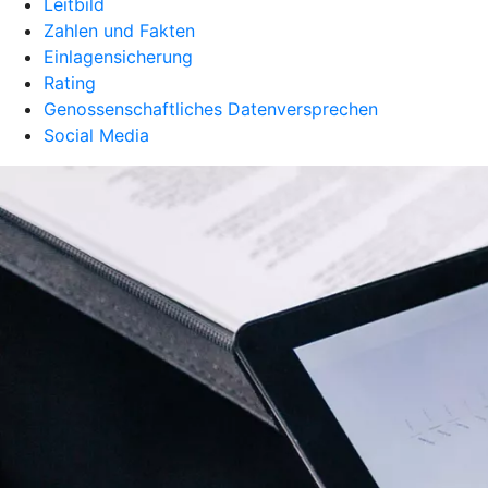
Leitbild
Zahlen und Fakten
Einlagensicherung
Rating
Genossenschaftliches Datenversprechen
Social Media