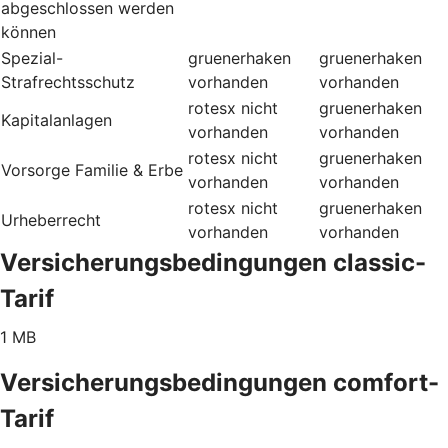
abgeschlossen werden
können
Spezial-
gruenerhaken
gruenerhaken
Strafrechtsschutz
vorhanden
vorhanden
rotesx
nicht
gruenerhaken
Kapitalanlagen
vorhanden
vorhanden
rotesx
nicht
gruenerhaken
Vorsorge Familie & Erbe
vorhanden
vorhanden
rotesx
nicht
gruenerhaken
Urheberrecht
vorhanden
vorhanden
Versicherungsbedingungen classic-
Tarif
1 MB
Versicherungsbedingungen comfort-
Tarif